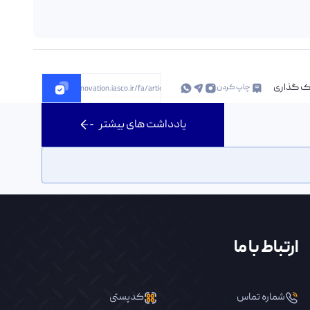
ک گذاری
چاپ کردن
https://innovation.iasco.ir/fa/article/227352
یادداشت های بیشتر
ارتباط با ما
شماره تماس
کدپستی