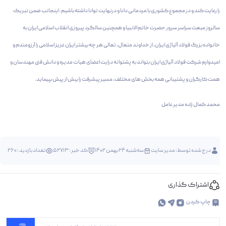
را رعایت کند و در مجموع کشوری با مردمانی دانا و درنهایت توانا داشته باشیم. اینجانب ضمن تبریک
سالروز مبعث سراسر سرور حضرت خاتم الانبیا و همچنین سالگرد پیروزی انقلاب اسلامی ایران به
خانواده بزرگ فولاد آلیاژی ایران، از خداوند متعال، تعالی هر چه بیشتر ایران عزیز اسلامی را آرزومندم و
امیدوارم شرکت فولاد آلیاژی ایران بتواند به پشتوانه درایت اعضای هیات مدیره و دانش فنی مهندسان و
همت کارگران و پشتیبانی همه بخش های مختلف، مسیر پیشرفت را بیش از پیش بپیماید.
محمد کمال زاده مدیر عامل
درج شده توسط:
مدیر سایت
سه‌شنبه 24 بهمن 1402
کد خبر : 52713
تعداد بازدید : 260
اشتراک گذاری
چاپ کردن