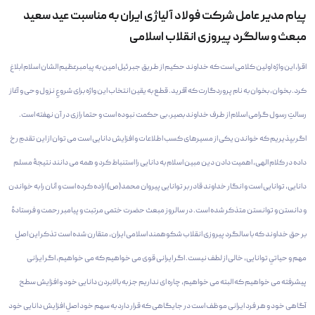
پیام مدیر عامل شرکت فولاد آلیاژی ایران به مناسبت عید سعید
مبعث و سالگرد پیروزی انقلاب اسلامی
اقرا، این واژه اولین کلامی است که خداوند حکیم از طریق جبرئیل امین به پیامبرعظیم الشان اسلام ابلاغ
کرد. بخوان، بخوان به نام پروردگارت که آفرید. قطع به یقین انتخاب این واژه برای شروعِ نزول وحی و آغاز
رسالتِ رسول گرامی اسلام از طرف خداوند بصیر، بی حکمت نبوده است و حتما رازی در آن نهفته است.
اگر بپذیریم که خواندن یکی از مسیرهای کسب اطلاعات و افزایش دانایی است می توان از این تقدمِ رخ
داده در کلام الهی، اهمیت دادن دین مبین اسلام به دانایی را استنباط کرد و همه می دانند نتیجۀ مسلم
دانایی، توانایی است و انگار خداوند قادر بر توانایی پیروان محمد(ص) اراده کرده است و آنان را به خواندن
و دانستن و توانستن متذکر شده است. در سالروز مبعث حضرت ختمی مرتبت و پیامبر رحمت و فرستادۀ
بر حق خداوند که با سالگرد پیروزی انقلاب شکوهمند اسلامی ایران، متقارن شده است تذکر این اصلِ
مهم و حیاتیِ توانایی، خالی از لطف نیست. اگر ایرانی قوی می خواهیم که می خواهیم، اگر ایرانی
پیشرفته می خواهیم که البته می خواهیم، چاره ای نداریم جز به بالابردن دانایی خود و افزایش سطح
آگاهی خود و هر فرد ایرانی موظف است در جایگاهی که قرار دارد به سهم خود اصلِ افزایش دانایی خود