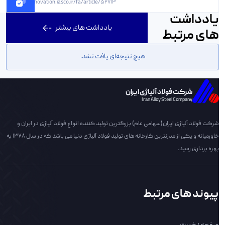
https://innovation.iasco.ir/fa/article/52713
یادداشت
یادداشت های بیشتر
های مرتبط
هیچ نتیجه‌ای یافت نشد.
شرکت فولاد آلیاژی ایران
Iran Alloy Steel Company
شرکت فولاد آلیاژی ایران(سهامی عام) بزرگترین تولید کننده انواع فولاد آلیاژی در ایران و
خاورمیانه و یکی از مدرنترین کارخانه های تولید فولاد آلیاژی دنیا می باشد که در سال 1378 به
بهره برداری رسید.
پیوند های مرتبط