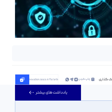
ک گذاری
چاپ کردن
https://innovation.iasco.ir/fa/article/190799
یادداشت های بیشتر