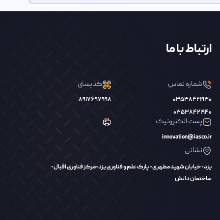
ارتباط با ما
شماره تماس
کدپستی
8917697998
03538421930
03538421940
پست الکترونیک
innovation@iasco.ir
نشانی
یزد- خیابان شهید مطهری- پارک علم و فناوری یزد-مرکز فناوری اقبال-
ساختمان دانش