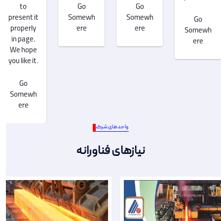
to
Go
Go
present it
Somewh
Somewh
Go
properly
ere
ere
Somewh
in page.
ere
We hope
you like it.
Go
Somewh
ere
واحدهای شرکت
نیازهای فناورانه