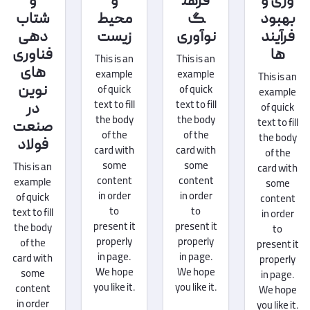
وری و
فرهن
و
و
بهبود
گ
محیط
شتاب
فرآیند
نوآوری
زیست
دهی
ها
فناوری
This is an
This is an
های
example
example
This is an
نوین
of quick
of quick
example
text to fill
text to fill
در
of quick
the body
the body
text to fill
صنعت
of the
of the
the body
فولاد
card with
card with
of the
some
some
This is an
card with
content
content
example
some
in order
in order
of quick
content
to
to
text to fill
in order
present it
present it
the body
to
properly
properly
of the
present it
in page.
in page.
card with
properly
We hope
We hope
some
in page.
you like it.
you like it.
content
We hope
in order
you like it.