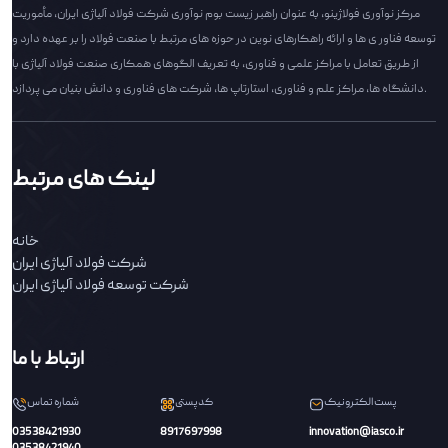
مرکز نوآوری فولاژینو، به عنوان راهبر زیست بوم نوآوری شرکت فولاد آلیاژی ایران، مأموریت
توسعه فناور ی ها و ارائه راهکارهای نوین در حوزه های مرتبط با صنعت فولاد را بر عهده دارد و
از طریق تعامل با مراکز علمی و فناوری، به تعریف الگوهای همکاری صنعت فولاد آلیاژی با
دانشگاه ها، مراکز علم و فناوری، استارتاپ ها، شرکت های فناوری و دانش بنیان می پردازد.
لینک های مرتبط
خانه
شرکت فولاد آلیاژی ایران
شرکت توسعه فولاد آلیاژی ایران
ارتباط با ما
پست الکترونیک
کدپستی
شماره تماس
03538421930
8917697998
innovation@iasco.ir