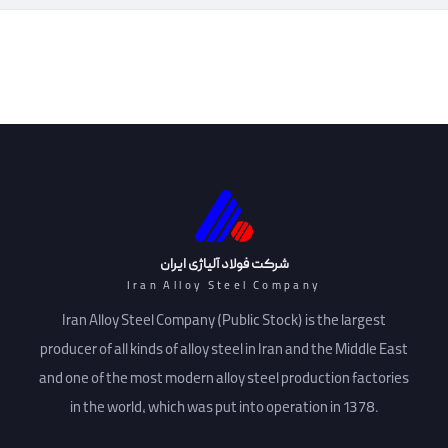
شرکت فولاد آلیاژی ایران
Iran Alloy Steel Company
Iran Alloy Steel Company (Public Stock) is the largest
producer of all kinds of alloy steel in Iran and the Middle East
and one of the most modern alloy steel production factories
in the world, which was put into operation in 1378.