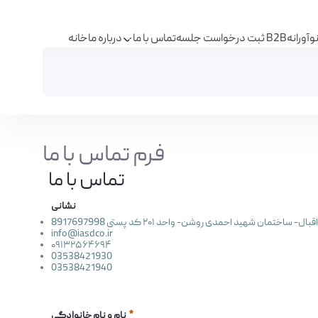
آورانه
ثبت درخواست جلسه B2B
تماس با ما
درباره ما
خانه
تماس با ما - مرکز نوآوری شرکت فولاد آلیاژی ایران
فرم تماس با ما
تماس با ما
نشانی
ان شهید احمدی روشن- واحد ۲۰۱ کد پستی 8917697998
info@iasdco.ir
۰۹۱۳۲۵۶۴۶۹۴
03538421930
03538421940
نام و نام خانوادگی