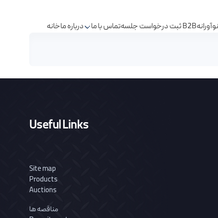
آورانه
ثبت درخواست جلسه B2B
تماس با ما
درباره ما
خانه
test - مرکز نوآوری شرکت فولاد آلیاژی ایران
Useful Links
Site map
Products
Auctions
مناقصه ها