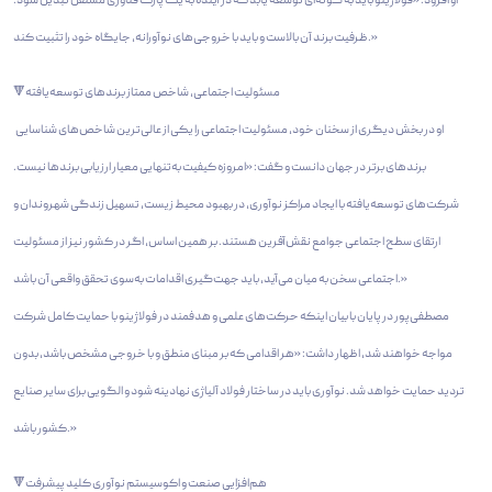
او افزود: «فولاژینو باید به گونه‌ای توسعه یابد که در آینده به یک پارک فناوری مستقل تبدیل شود.
ظرفیت برند آن بالاست و باید با خروجی‌های نوآورانه، جایگاه خود را تثبیت کند.»
🔻مسئولیت اجتماعی، شاخص ممتاز برندهای توسعه‌یافته
او در بخش دیگری از سخنان خود، مسئولیت اجتماعی را یکی از عالی‌ترین شاخص‌های شناسایی
برندهای برتر در جهان دانست و گفت: «امروزه کیفیت به‌تنهایی معیار ارزیابی برندها نیست.
شرکت‌های توسعه‌یافته با ایجاد مراکز نوآوری، در بهبود محیط زیست، تسهیل زندگی شهروندان و
ارتقای سطح اجتماعی جوامع نقش‌آفرین هستند. بر همین اساس، اگر در کشور نیز از مسئولیت
اجتماعی سخن به میان می‌آید، باید جهت‌گیری اقدامات به‌سوی تحقق واقعی آن باشد.»
مصطفی‌پور در پایان با بیان اینکه حرکت‌های علمی و هدفمند در فولاژینو با حمایت کامل شرکت
مواجه خواهند شد، اظهار داشت: «هر اقدامی که بر مبنای منطق و با خروجی مشخص باشد، بدون
تردید حمایت خواهد شد. نوآوری باید در ساختار فولاد آلیاژی نهادینه شود و الگویی برای سایر صنایع
کشور باشد.»
🔻هم‌افزایی صنعت و اکوسیستم نوآوری کلید پیشرفت