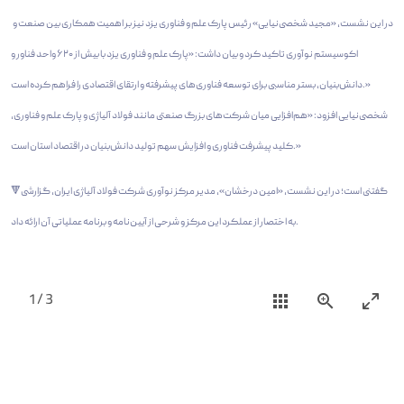
در این نشست، «مجید شخصی‌نیایی» رئیس پارک علم و فناوری یزد نیز بر اهمیت همکاری بین صنعت و
اکوسیستم نوآوری تاکید کرد و بیان داشت: «پارک علم و فناوری یزد با بیش از ۶۲۰ واحد فناور و
دانش‌بنیان، بستر مناسبی برای توسعه فناوری‌های پیشرفته و ارتقای اقتصادی را فراهم کرده است.»
شخصی‌نیایی افزود: «هم‌افزایی میان شرکت‌های بزرگ صنعتی مانند فولاد آلیاژی و پارک علم و فناوری،
کلید پیشرفت فناوری و افزایش سهم تولید دانش‌بنیان در اقتصاد استان است.»
🔻گفتنی است؛ در این نشست، «امین درخشان»، مدیر مرکز نوآوری شرکت فولاد آلیاژی ایران، گزارشی
به اختصار از عملکرد این مرکز و شرحی از آیین‌نامه و برنامه عملیاتی آن ارائه داد.
1
/
3