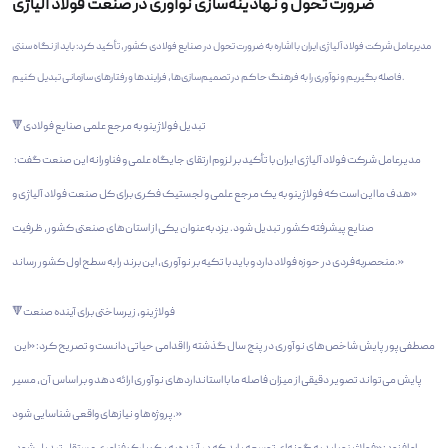
ضرورت تحول و نهادینه‌سازی نوآوری در صنعت فولاد آلیاژی
مدیرعامل شرکت فولاد آلیاژی ایران با اشاره به ضرورت تحول در صنایع فولادی کشور، تأکید کرد: باید از نگاه سنتی
فاصله بگیریم و نوآوری را به فرهنگ حاکم در تصمیم‌سازی‌ها، فرایندها و رفتارهای سازمانی تبدیل کنیم.
🔻تبدیل فولاژینو به مرجع علمی صنایع فولادی
مدیرعامل شرکت فولاد آلیاژی ایران با تأکید بر لزوم ارتقای جایگاه علمی و فناورانه این صنعت گفت:
«هدف ما این است که فولاژینو به یک مرجع علمی و لجستیک فکری برای کل صنعت فولاد آلیاژی و
صنایع پیشرفته کشور تبدیل شود. یزد به‌عنوان یکی از استان‌های صنعتی کشور، ظرفیت
منحصربه‌فردی در حوزه فولاد دارد و باید با تکیه بر نوآوری، این برند را به سطح اول کشور رساند.»
🔻فولاژینو، زیرساختی برای آینده صنعت
مصطفی‌پور پایش شاخص‌های نوآوری در پنج سال گذشته را اقدامی حیاتی دانست و تصریح کرد: «این
پایش می‌تواند تصویر دقیقی از میزان فاصله ما با استانداردهای نوآوری ارائه دهد و بر اساس آن، مسیر
پروژه‌ها و نیازهای واقعی شناسایی شود.»