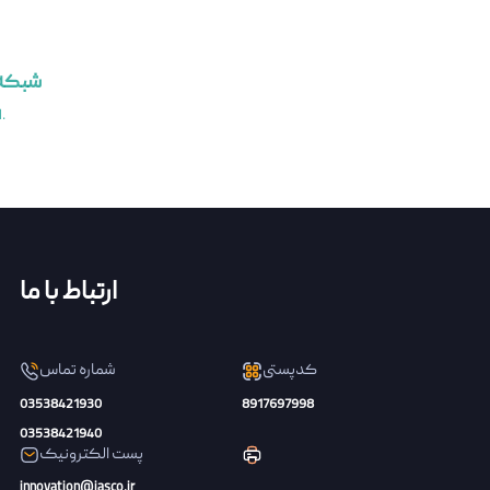
شبکه 
این یک الگوی سفارشی است که خلاصه مقالات موجود در نمایش منابع را ارائه می دهد.
ارتباط با ما
کدپستی
شماره تماس
03538421930
8917697998
03538421940
پست الکترونیک
innovation@iasco.ir