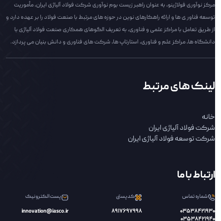
مرکز نوآوری فولاژینو، به عنوان راهبر زیست بوم نوآوری شرکت فولاد آلیاژی ایران، مأموریت
توسعه فناور ی ها و ارائه راهکارهای نوین در حوزه های مرتبط با صنعت فولاد را بر عهده دارد و
از طریق تعامل با مراکز علمی و فناوری، به تعریف الگوهای همکاری صنعت فولاد آلیاژی با
دانشگاه ها، مراکز علم و فناوری، استارتاپ ها، شرکت های فناوری و دانش بنیان می پردازد.
لینک های مرتبط
خانه
شرکت فولاد آلیاژی ایران
شرکت توسعه فولاد آلیاژی ایران
ارتباط با ما
شماره تماس
کدپستی
پست الکترونیک
innovation@iasco.ir
8917697998
03538421930
03538421940