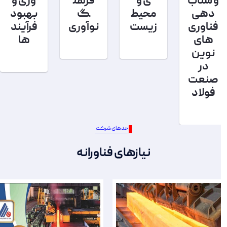
و شتاب
ی و
فرهن
وری و
دهی
محیط
گ
بهبود
فناوری
زیست
نوآوری
فرآیند
های
ها
نوین
در
صنعت
فولاد
واحدهای شرکت
نیازهای فناورانه